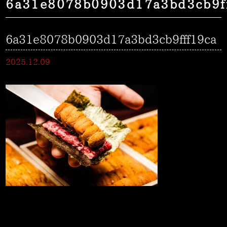
6a31e8078b0903d17a3bd3cb9f
6a31e8078b0903d17a3bd3cb9fff19ca
2025.12.09