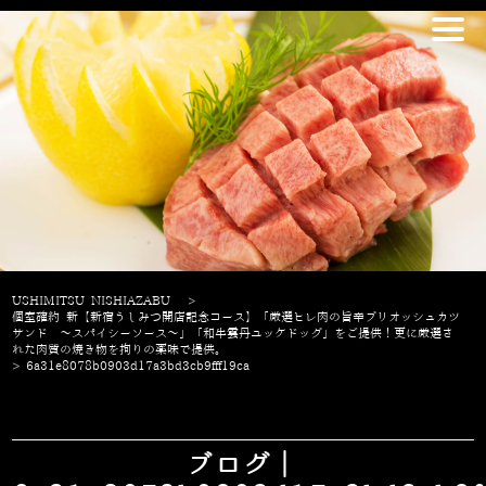
USHIMITSU NISHIAZABU
>
個室確約 新【新宿うしみつ開店記念コース】「厳選ヒレ肉の旨辛ブリオッシュカツ
サンド ～スパイシーソース～」「和牛雲丹ユッケドッグ」をご提供！更に厳選さ
れた肉質の焼き物を拘りの薬味で提供。
>
6a31e8078b0903d17a3bd3cb9fff19ca
ブログ｜