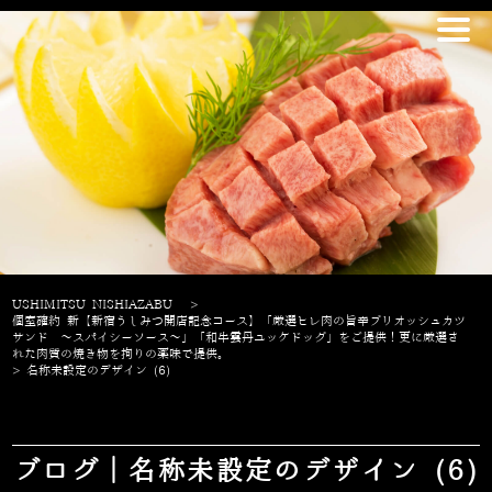
USHIMITSU NISHIAZABU
>
個室確約 新【新宿うしみつ開店記念コース】「厳選ヒレ肉の旨辛ブリオッシュカツ
サンド ～スパイシーソース～」「和牛雲丹ユッケドッグ」をご提供！更に厳選さ
れた肉質の焼き物を拘りの薬味で提供。
>
名称未設定のデザイン (6)
ブログ｜名称未設定のデザイン (6)