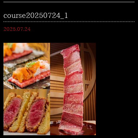
course20250724_1
2025.07.24