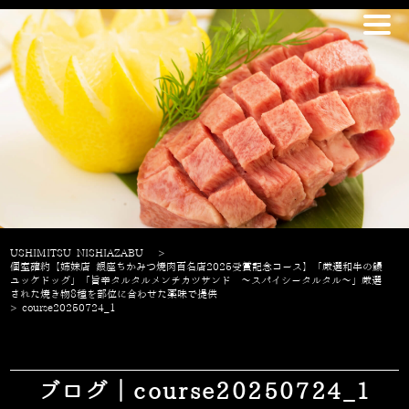
USHIMITSU NISHIAZABU
>
個室確約【姉妹店 銀座ちかみつ焼肉百名店2025受賞記念コース】「厳選和牛の鰻
ユッケドッグ」「旨辛タルタルメンチカツサンド ～スパイシータルタル～」厳選
された焼き物8種を部位に合わせた薬味で提供
>
course20250724_1
ブログ｜course20250724_1