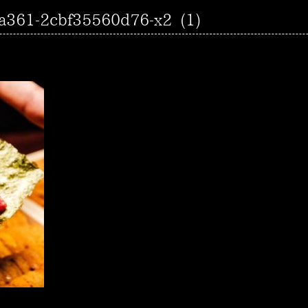
a361-2cbf35560d76-x2 (1)