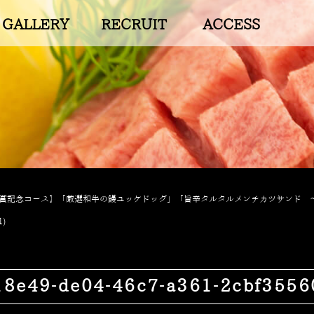
GALLERY
RECRUIT
ACCESS
5受賞記念コース】「厳選和牛の鰻ユッケドッグ」「旨辛タルタルメンチカツサンド 
1)
e49-de04-46c7-a361-2cbf35560