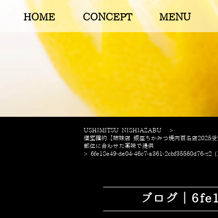
HOME
CONCEPT
MENU
USHIMITSU NISHIAZABU
>
個室確約【姉妹店 銀座ちかみつ焼肉百名店202
部位に合わせた薬味で提供
>
6fe18e49-de04-46c7-a361-2cbf35560d76-x2 (
ブログ｜6fe18