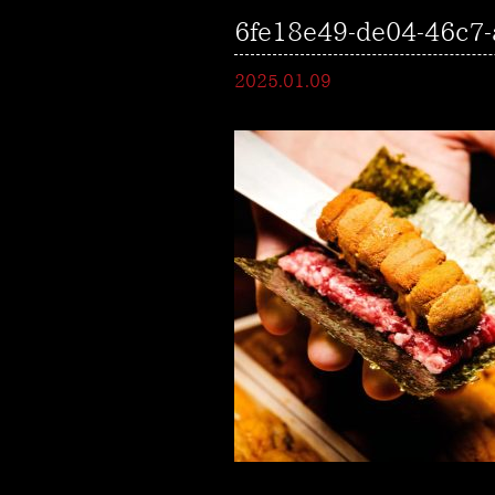
6fe18e49-de04-46c7-
2025.01.09