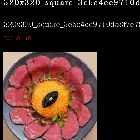
320x320_square_3e5c4ee9710d
320x320_square_3e5c4ee9710d58f7e7
2024.01.16