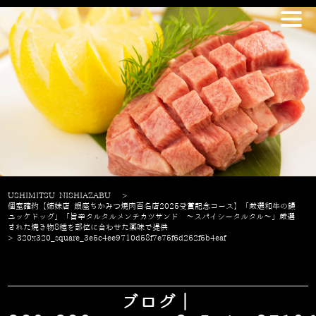
USHIMITSU NISHIAZABU
>
個室確約【姉妹店 銀座ちかみつ焼肉百名店2025受賞記念コース】「厳選和牛の鰻
ユッケドッグ」「旨辛タルタルメンチカツサンド ～スパイシータルタル～」厳選
された焼き物8種を部位に合わせた薬味で提供
>
320x320_square_3e5c4ee9710d58f7e75f6d262f5b4eaf
ブログ｜