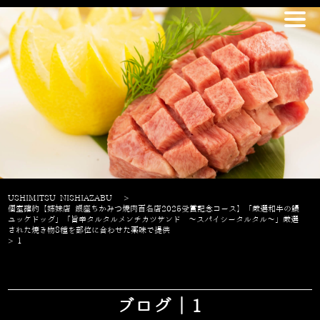
USHIMITSU NISHIAZABU
>
個室確約【姉妹店 銀座ちかみつ焼肉百名店2025受賞記念コース】「厳選和牛の鰻
ユッケドッグ」「旨辛タルタルメンチカツサンド ～スパイシータルタル～」厳選
された焼き物8種を部位に合わせた薬味で提供
>
1
ブログ｜1