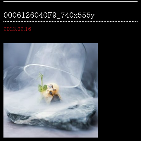
0006126040F9_740x555y
2023.02.16