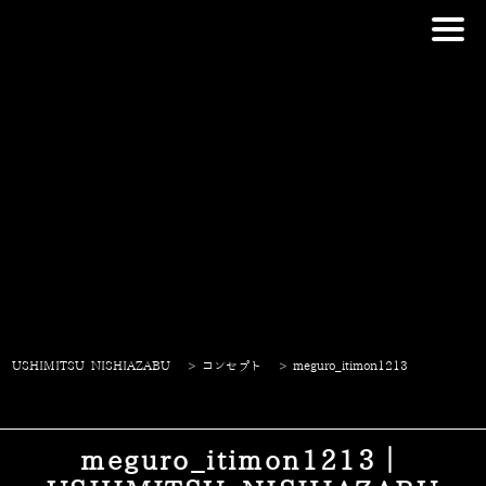
USHIMITSU NISHIAZABU
>
コンセプト
>
meguro_itimon1213
meguro_itimon1213｜