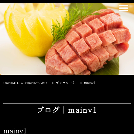
USHIMITSU NISHIAZABU
>
ギャラリー１
>
mainv1
ブログ｜mainv1
mainv1