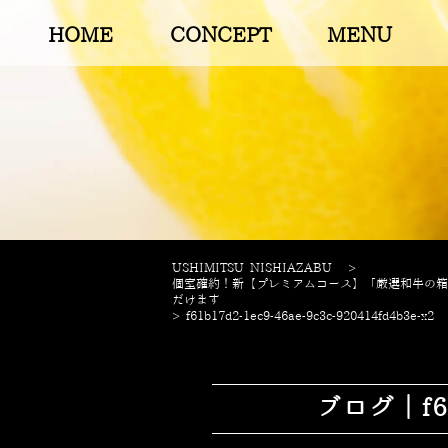
HOME
CONCEPT
MENU
USHIMITSU NISHIAZABU
>
個室確約！新【プレミアムコース】「厳選和牛の箱雲
だけます
>
f61b17d2-1ec9-46ae-9c3c-920414fd4b3e-x2
ブログ｜f61