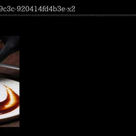
9c3c-920414fd4b3e-x2