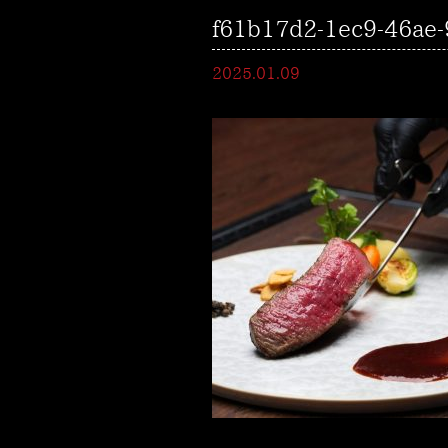
f61b17d2-1ec9-46ae-
2025.01.09