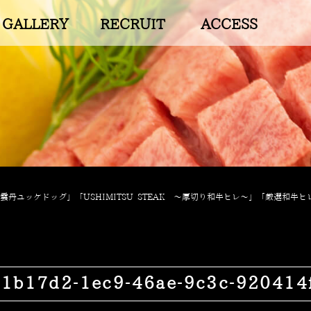
GALLERY
RECRUIT
ACCESS
丹ユッケドッグ」「USHIMITSU STEAK 〜厚切り和牛ヒレ〜」「厳選和牛
b17d2-1ec9-46ae-9c3c-920414f