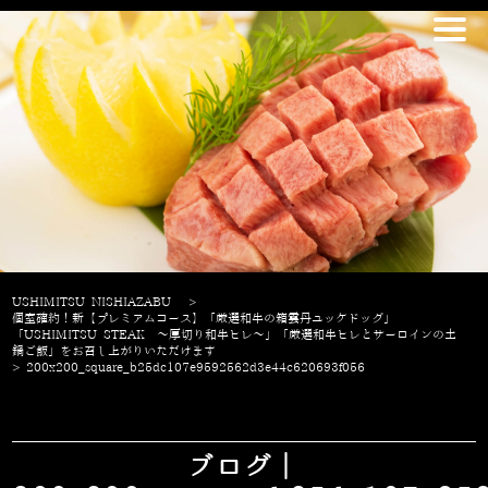
USHIMITSU NISHIAZABU
>
個室確約！新【プレミアムコース】「厳選和牛の箱雲丹ユッケドッグ」
「USHIMITSU STEAK 〜厚切り和牛ヒレ〜」「厳選和牛ヒレとサーロインの土
鍋ご飯」をお召し上がりいただけます
>
200x200_square_b25dc107e9592562d3e44c620693f056
ブログ｜