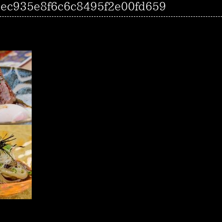
bec935e8f6c6c8495f2e00fd659