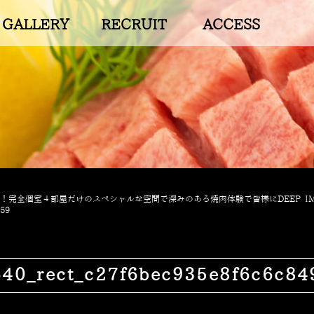
GALLERY
RECRUIT
ACCESS
完全個室４部屋だけのスペシャルな空間で深みのある焼肉体験で皆様にDEEP IM
659
_rect_c27f6bec935e8f6c6c84