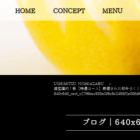
HOME
CONCEPT
MENU
USHIMITSU NISHIAZABU
>
個室確約！新【特選コース】厳選された和牛づくし！
640x640_rect_c27f6bec935e8f6c6c8495f2e00fd
ブログ｜640x640