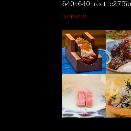
640x640_rect_c27f6
2025.09.12