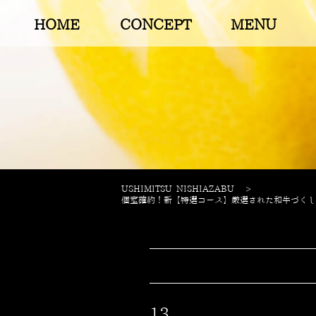
HOME
CONCEPT
MENU
USHIMITSU NISHIAZABU
>
個室確約！新【特選コース】厳選された和牛づくし！
13