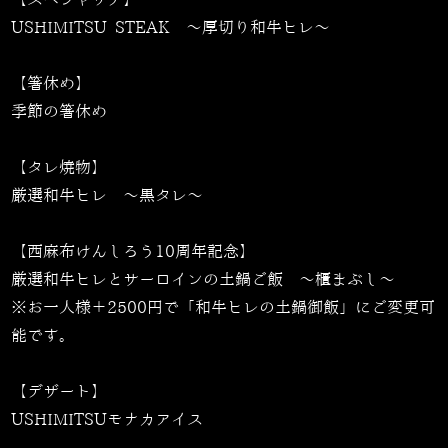
USHIMITSU STEAK 〜厚切り和牛ヒレ〜
【箸休め】
季節の箸休め
【タレ焼物】
厳選和牛ヒレ 〜黒タレ〜
【西麻布けんしろう10周年記念】
厳選和牛ヒレとサーロインの土鍋ご飯 〜櫃まぶし〜
※お一人様＋2500円で「和牛ヒレの土鍋御飯」にご変更可
能です。
【デザート】
USHIMITSUモナカアイス