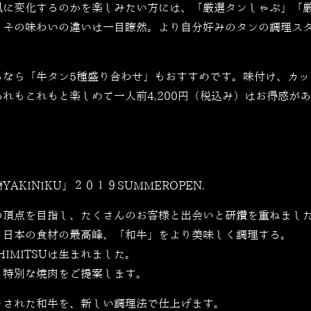
風に変化するのかを楽しみたい方には、「厳選タンしゃぶ」「
、その味わいの違いは一目瞭然。より自分好みのタンの調理ス
るなら「
牛タン5種盛り合わせ」もおすすめです。味付け、カ
あれもこれもと楽しめて一人前
4,200円（税込み）はお得感が
YAKINIKU」２０１９SUMMEROPEN.
の頂点を目指し、たくさんのお客様と出会いと研鑽を重ねまし
。日本の食材の最高峰、「和牛」をより美味しく調理する。
IMITSUは生まれました。
し特別な焼肉をご提案します。
トされた和牛を、新しい調理法で仕上げます。