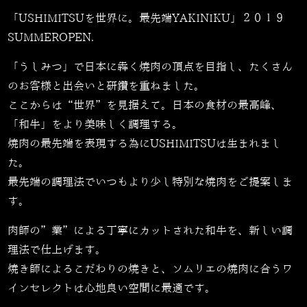
「USHIMITSUを世界に。最先端YAKINIKU」２０１９
SUMMEROPEN.
「うしみつ」で日本に犇く焼肉の頂点を目指し、たくさん
のお客様と出会いと研鑽を重ねました。
ここからは“世界”を見据えて。日本の食材の最高峰、
「和牛」をより美味しく調理する。
焼肉の最先端を表現する為にUSHIMITSUは生まれまし
た。
最先端の調理法でいつもより少し特別な焼肉をご提案しま
す。
肉師の”業”による丁寧にカットされた和牛を、新しい調
理法で仕上げます。
焼き師によるこだわりの焼きと、ソムリエの焼肉に合うワ
インセレクトは心地良い空間に最適です。