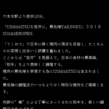
六本木駅より徒歩10分。
「USHIMITSUを世界に。最先端YAKINIKU」２０１９
SUMMEROPEN.
「うしみつ」で日本に犇く焼肉の頂点を目指し、たくさん
のお客様と出会いと研鑽を重ねました。
ここからは“世界”を見据えて。日本の食材の最高峰、
「和牛」をより美味しく調理する。
焼肉の最先端を表現する為にUSHIMITSUは生まれまし
た。
最先端の調理法でいつもより少し特別な焼肉をご提案しま
す。
肉師の”業”による丁寧にカットされた和牛を、新しい調