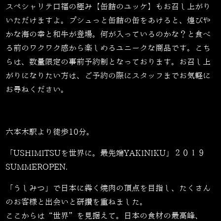
スペシャリテ口福の極み【缶詰のユッケ】もお召し上がり
いただけますよ。プシュっと缶詰の缶をあけると、煌びや
かな海の幸と和牛が登場。何が入っているのかな？と食べ
る前のワクワク感から楽しめるユニークな商品です。こち
らは、数量限定の事前予約制となっております。お召し上
がりになりたい方は、ご予約の際にスタッフまでお気軽に
お尋ねください。
六本木駅より徒歩10分。
「USHIMITSUを世界に。最先端YAKINIKU」２０１９
SUMMEROPEN.
「うしみつ」で日本に犇く焼肉の頂点を目指し、たくさん
のお客様と出会いと研鑽を重ねました。
ここからは“世界”を見据えて。日本の食材の最高峰、