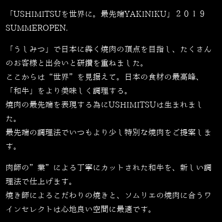
「USHIMITSUを世界に。最先端YAKINIKU」２０１９
SUMMEROPEN.
「うしみつ」で日本に犇く焼肉の頂点を目指し、たくさん
のお客様と出会いと研鑽を重ねました。
ここからは“世界”を見据えて。日本の食材の最高峰、
「和牛」をより美味しく調理する。
焼肉の最先端を表現する為にUSHIMITSUは生まれまし
た。
最先端の調理法でいつもより少し特別な焼肉をご提案しま
す。
肉師の”業”による丁寧にカットされた和牛を、新しい調
理法で仕上げます。
焼き師によるこだわりの焼きと、ソムリエの焼肉に合うワ
インセレクトは心地良い空間に最適です。