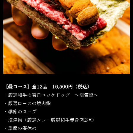
【縁コース】全12品 16,500円（税込）
・厳選和牛の雲丹ユッケドッグ ～淡雪塩～
・厳選ロースの焼肉鮨
・季節のスープ
・塩焼物（厳選タン・厳選和牛赤身肉2種）
・季節の箸休め