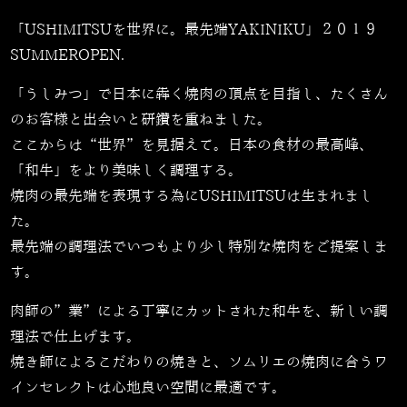
「USHIMITSUを世界に。最先端YAKINIKU」２０１９
SUMMEROPEN.
「うしみつ」で日本に犇く焼肉の頂点を目指し、たくさん
のお客様と出会いと研鑽を重ねました。
ここからは“世界”を見据えて。日本の食材の最高峰、
「和牛」をより美味しく調理する。
焼肉の最先端を表現する為にUSHIMITSUは生まれまし
た。
最先端の調理法でいつもより少し特別な焼肉をご提案しま
す。
肉師の”業”による丁寧にカットされた和牛を、新しい調
理法で仕上げます。
焼き師によるこだわりの焼きと、ソムリエの焼肉に合うワ
インセレクトは心地良い空間に最適です。