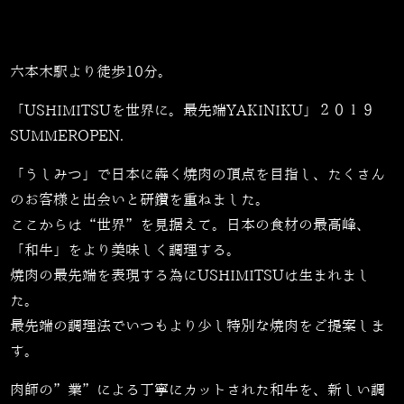
六本木駅より徒歩10分。
「USHIMITSUを世界に。最先端YAKINIKU」２０１９
SUMMEROPEN.
「うしみつ」で日本に犇く焼肉の頂点を目指し、たくさん
のお客様と出会いと研鑽を重ねました。
ここからは“世界”を見据えて。日本の食材の最高峰、
「和牛」をより美味しく調理する。
焼肉の最先端を表現する為にUSHIMITSUは生まれまし
た。
最先端の調理法でいつもより少し特別な焼肉をご提案しま
す。
肉師の”業”による丁寧にカットされた和牛を、新しい調