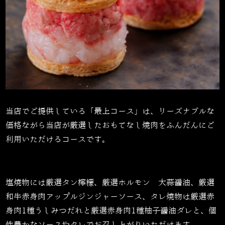
当店でご提供している「最上コース」は、リーズナブルな
価格ながら当店が厳選したおもてなし焼肉をふんだんにご
利用いただけるコースです。
塩焼物には厳選タン檸檬、厳選ホルモン 大蒜醤油、厳選
和牛赤身肉アップルジンジャーソース、タレ焼物は厳選赤
身肉1種うしみつだれと厳選赤身肉1種柚子醤油ダレと、個
性豊かなソースやタレでお召し上がりいただけます。