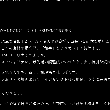
YAKINIKU」２０１９SUMMEROPEN.
の頂点を目指し2年。たくさんのお客様と出会いと研鑽を重ねま
。日本の食材の最高峰、「和牛」をより美味しく調理する。
IMITSUは生まれました。
をスペシャリテに、最先端の調理法でいつもより少し特別な焼
トされた和牛を、新しい調理法で仕上げます。
、ソムリエの焼肉に合うワインセレクトは心地良い空間に最適
しております。
ページで営業日をご確認の上、ご来店いただけます様よろしく