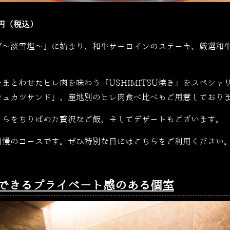
0円（税込）
グ～淡雪塩～」に始まり、和牛サーロインのステーキ、厳選和
をまとわせたヒレ肉を味わう「
USHIMITSU焼き
」をスペシャ
シュカツサンド」、産地別のヒレ肉食べ比べもご用意しており
くらをちりばめた贅沢なご飯、そしてデザートもございます。
自慢のコースです。ぜひ特別な日にはこちらをご利用ください
できるプライベート感のある個室