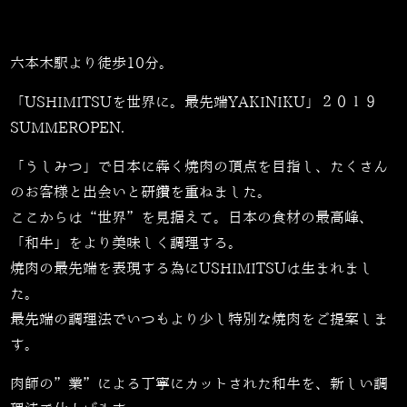
六本木駅より徒歩10分。
「USHIMITSUを世界に。最先端YAKINIKU」２０１９
SUMMEROPEN.
「うしみつ」で日本に犇く焼肉の頂点を目指し、たくさん
のお客様と出会いと研鑽を重ねました。
ここからは“世界”を見据えて。日本の食材の最高峰、
「和牛」をより美味しく調理する。
焼肉の最先端を表現する為にUSHIMITSUは生まれまし
た。
最先端の調理法でいつもより少し特別な焼肉をご提案しま
す。
肉師の”業”による丁寧にカットされた和牛を、新しい調