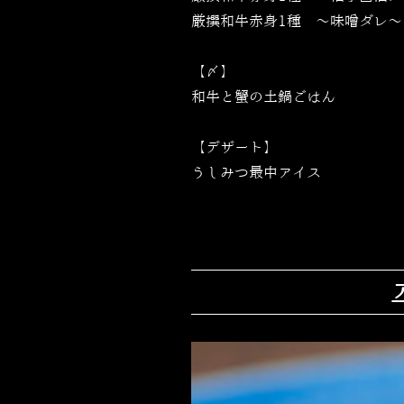
厳撰和牛赤身1種 〜味噌ダレ〜
【〆】
和牛と蟹の土鍋ごはん
【デザート】
うしみつ最中アイス