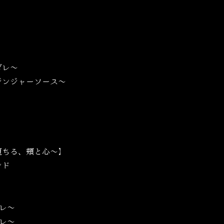
ダレ〜
ジンジャーソース〜
堕ちる、頬と心〜】
ンド
レ～
レ～