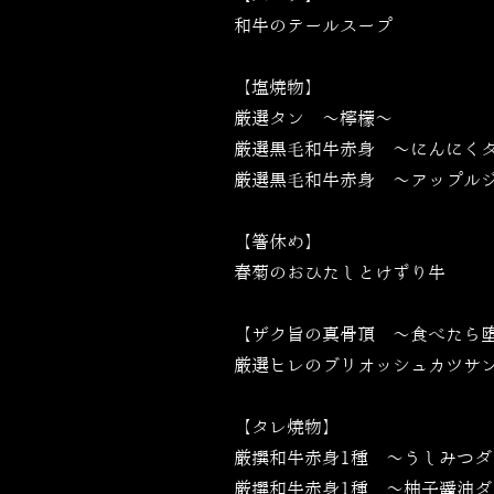
和牛のテールスープ
【塩焼物】
厳選タン ～檸檬～
厳選黒毛和牛赤身 〜にんにく
厳選黒毛和牛赤身 〜アップル
【箸休め】
春菊のおひたしとけずり牛
【ザク旨の真骨頂 〜食べたら
厳選ヒレのブリオッシュカツサ
【タレ焼物】
厳撰和牛赤身1種 ～うしみつダ
厳撰和牛赤身1種 ～柚子醤油ダ