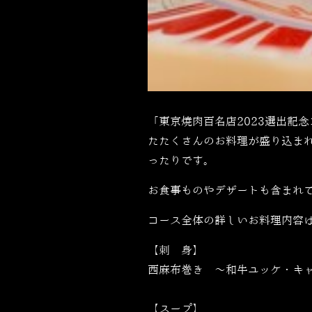
「東京焼肉百名店
2023
選出記念
たたくさんのお料理が盛り込ま
ったりです。
お食事ものやデザートも含まれ
コース全体の詳しいお料理内容
【刺 身】
西麻布巻き 〜和牛ユッケ・キ
【スープ】