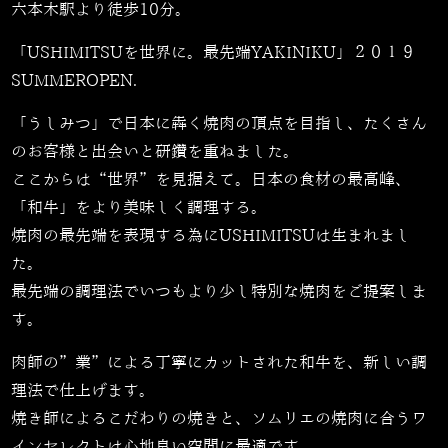
六本木駅より徒歩10分。
「USHIMITSUを世界に。最先端YAKINIKU」２０１９
SUMMEROPEN.
「うしみつ」で日本に犇く焼肉の頂点を目指し、たくさん
のお客様と出会いと研鑽を重ねました。
ここからは“世界”を見据えて。日本の食材の最高峰、
「和牛」をより美味しく調理する。
焼肉の最先端を表現する為にUSHIMITSUは生まれまし
た。
最先端の調理法でいつもより少し特別な焼肉をご提案しま
す。
肉師の”業”による丁寧にカットされた和牛を、新しい調
理法で仕上げます。
焼き師によるこだわりの焼きと、ソムリエの焼肉に合うワ
インセレクトは心地良い空間に最適です。