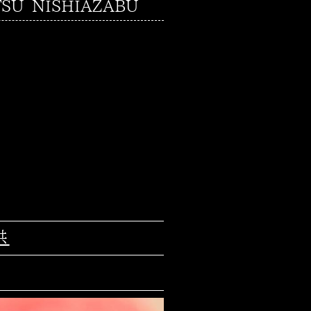
 NISHIAZABU
供