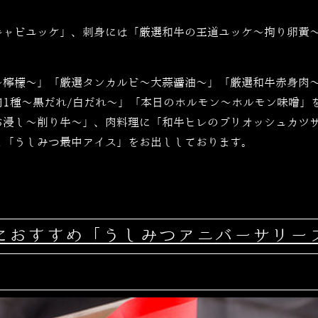
キャビユッケ」、刺身には「厳選和牛の王道ユッケ～拘り卵黄
～檸檬～」「厳選タンカルビ～大蒜醤油～」「厳選和牛赤身肉
肉1種～黒だれ/白だれ～」「本日のホルモン～ホルモン味噌」
お浸し～削り牛～」、肉料理に「和牛ヒレのブリオッシュカツ
と「うしみつ最中アイス」をお出ししております。
におすすめ「うしみつアニバーサリー