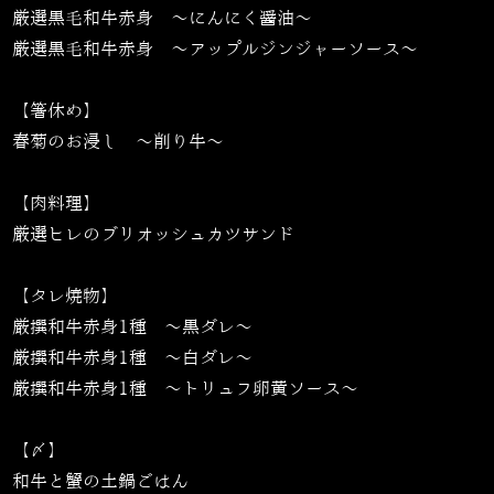
厳選黒毛和牛赤身 〜にんにく醤油〜
厳選黒毛和牛赤身 〜アップルジンジャーソース〜
【箸休め】
春菊のお浸し 〜削り牛〜
【肉料理】
厳選ヒレのブリオッシュカツサンド
【タレ焼物】
厳撰和牛赤身1種 ～黒ダレ～
厳撰和牛赤身1種 ～白ダレ～
厳撰和牛赤身1種 〜トリュフ卵黄ソース〜
【〆】
和牛と蟹の土鍋ごはん