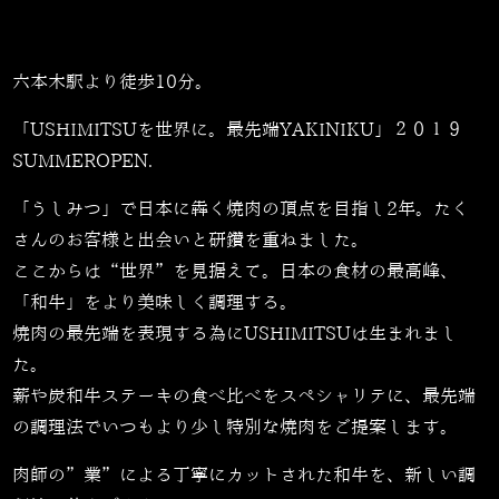
六本木駅より徒歩10分。
「USHIMITSUを世界に。最先端YAKINIKU」２０１９
SUMMEROPEN.
「うしみつ」で日本に犇く焼肉の頂点を目指し2年。たく
さんのお客様と出会いと研鑽を重ねました。
ここからは“世界”を見据えて。日本の食材の最高峰、
「和牛」をより美味しく調理する。
焼肉の最先端を表現する為にUSHIMITSUは生まれまし
た。
薪や炭和牛ステーキの食べ比べをスペシャリテに、最先端
の調理法でいつもより少し特別な焼肉をご提案します。
肉師の”業”による丁寧にカットされた和牛を、新しい調