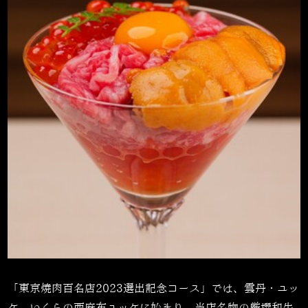
「東京焼肉百名店
2023
選出記念コース」では、雲丹・ユッ
ケ。いくらの
西麻布ユッケ
に始まり、当店名物の厳撰和牛