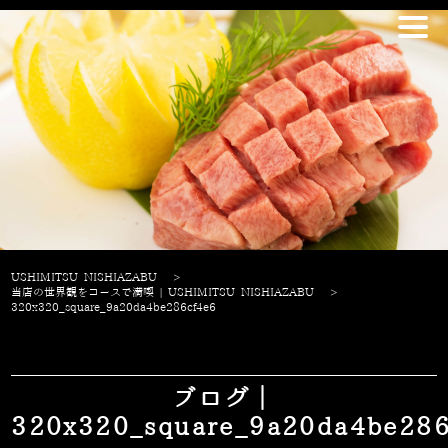
USHIMITSU NISHIAZABU
>
当店の世界観をコースで満喫 | USHIMITSU NISHIAZABU
>
320x320_square_9a20da4be286cf4e6
ブログ｜
320x320_square_9a20da4be286