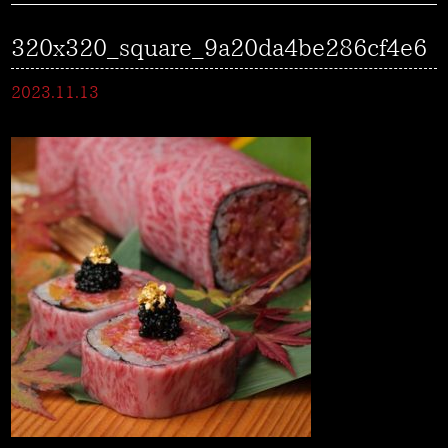
320x320_square_9a20da4be286cf4e6
2023.11.13