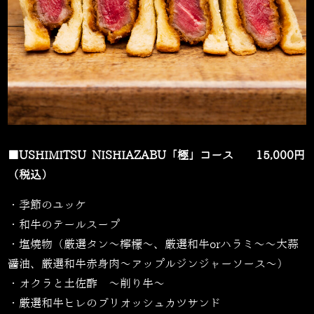
■USHIMITSU NISHIAZABU「極」コース 15,000円
（税込）
・季節のユッケ
・和牛のテールスープ
・塩焼物（厳選タン～檸檬～、厳選和牛orハラミ～～大蒜
醤油、厳選和牛赤身肉～アップルジンジャーソース～）
・オクラと土佐酢 ～削り牛～
・厳選和牛ヒレのブリオッシュカツサンド