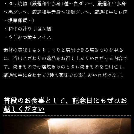
・タレ焼物（厳選和牛赤身1種～白ダレ～、厳選和牛赤身
～黒ダレ～、厳選和牛赤身～味噌ダレ～、厳選和牛ヒレ肉
～濃厚卵黄～）
・和牛の汁なし坦々麺
・うしみつ最中アイス
素材の美味しさをじっくりと堪能できる焼きものを中心
に、当店こだわりの逸品をお召し上がりいただける内容で
す。焼きものでは塩焼きものとタレ焼きものをご用意し、
厳選和牛に合わせて7種の薬味でお楽しみいただけます。
普段のお食事として、記念日にもぜひお
越しください