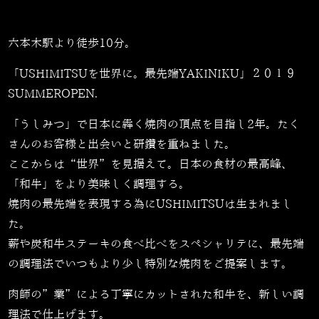
六本木駅より徒歩10分。
「USHIMITSUを世界に。最先端YAKINIKU」２０１９
SUMMEROPEN.
「うしみつ」で日本に犇く焼肉の頂点を目指し2年。たく
さんのお客様と出会いと研鑽を重ねました。
ここからは“世界”を見据えて。日本の食材の最高峰、
「和牛」をより美味しく調理する。
焼肉の最先端を表現する為にUSHIMITSUは生まれまし
た。
薪や炭和牛ステーキの食べ比べをスペシャリテに、最先端
の調理法でいつもより少し特別な焼肉をご提案します。
肉師の”業”による丁寧にカットされた和牛を、新しい調
理法で仕上げます。