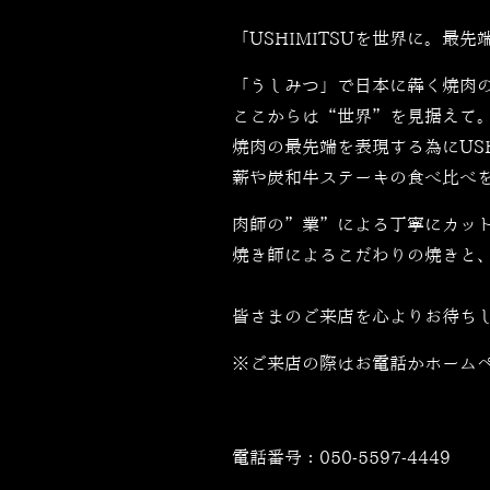
「USHIMITSUを世界に。最先端
「うしみつ」で日本に犇く焼肉
ここからは“世界”を見据えて
焼肉の最先端を表現する為にUSH
薪や炭和牛ステーキの食べ比べ
肉師の”業”による丁寧にカッ
焼き師によるこだわりの焼きと
皆さまのご来店を心よりお待ち
※ご来店の際はお電話かホーム
電話番号：
050-5597-4449