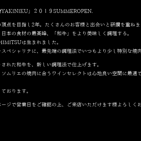
YAKINIKU」２０１９SUMMEROPEN.
の頂点を目指し2年。たくさんのお客様と出会いと研鑽を重ねま
。日本の食材の最高峰、「和牛」をより美味しく調理する。
IMITSUは生まれました。
をスペシャリテに、最先端の調理法でいつもより少し特別な焼
トされた和牛を、新しい調理法で仕上げます。
、ソムリエの焼肉に合うワインセレクトは心地良い空間に最適
しております。
ページで営業日をご確認の上、ご来店いただけます様よろしく