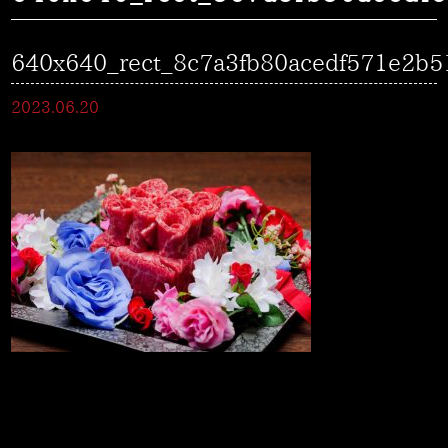
640x640_rect_8c7a3fb80acedf571e2b
2023.06.20