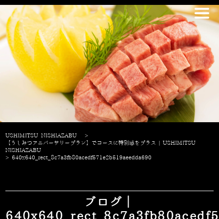
USHIMITSU NISHIAZABU
>
【うしみつアニバーサリープラン】でコースに特別感をプラス | USHIMITSU
NISHIAZABU
>
640x640_rect_8c7a3fb80acedf571e2b519aeedda690
ブログ｜
640x640_rect_8c7a3fb80acedf