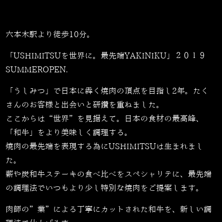
六本木駅より徒歩10分。
「USHIMITSUを世界に。最先端YAKINIKU」２０１９
SUMMEROPEN.
「うしみつ」で日本に犇く焼肉の頂点を目指し2年。たく
さんのお客様と出会いと研鑽を重ねました。
ここからは“世界”を見据えて。日本の食材の最高峰、
「和牛」をより美味しく調理する。
焼肉の最先端を表現する為にUSHIMITSUは生まれまし
た。
薪や炭和牛ステーキの食べ比べをスペシャリテに、最先端
の調理法でいつもより少し特別な焼肉をご提案します。
肉師の”業”による丁寧にカットされた和牛を、新しい調