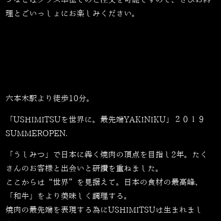
ンなどはグラス単位でのご注文を可能ですので、ぜひお料
理とごいっしょにお楽しみください。
六本木駅より徒歩10分。
「USHIMITSUを世界に。最先端YAKINIKU」２０１９
SUMMEROPEN.
「うしみつ」で日本に犇く焼肉の頂点を目指し2年。たく
さんのお客様と出会いと研鑽を重ねました。
ここからは“世界”を見据えて。日本の食材の最高峰、
「和牛」をより美味しく調理する。
焼肉の最先端を表現する為にUSHIMITSUは生まれまし