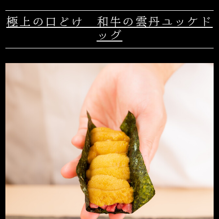
極上の口どけ 和牛の雲丹ユッケド
ッグ