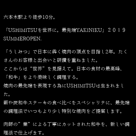
六本木駅より徒歩10分。
「USHIMITSUを世界に。最先端YAKINIKU」２０１９
SUMMEROPEN.
「うしみつ」で日本に犇く焼肉の頂点を目指し2年。たく
さんのお客様と出会いと研鑽を重ねました。
ここからは“世界”を見据えて。日本の食材の最高峰、
「和牛」をより美味しく調理する。
焼肉の最先端を表現する為にUSHIMITSUは生まれまし
た。
薪や炭和牛ステーキの食べ比べをスペシャリテに、最先端
の調理法でいつもより少し特別な焼肉をご提案します。
肉師の”業”による丁寧にカットされた和牛を、新しい調
理法で仕上げます。