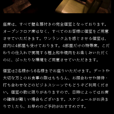
座席は、すべて壁＆扉付きの完全個室となっております。
オープンフロア席はなく、すべてのお客様に個室をご用意
させていただきます。ワンランク上を感じさせる個室は、
店内に
4
部屋も受けております。
4
部屋だけの特等席。こだ
わりの仕入れで実現する極上和牛焼肉をお楽しみいただく
のに、ぴったりな環境をご用意させていただきます。
個室は
2
名様から
6
名様までお座りいただけます。デートや
大切な方とのお食事の際はもちろん、お顔合わせや接待・
打ち合わせなどのビジネスシーンでもどうぞご利用くださ
い。個室の数に限りがありますので、日時によってはお席
の確保が難しい場合もございます。スケジュールがお決ま
りでしたら、お早めのご予約がおすすめです。