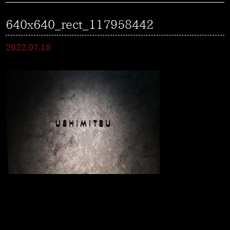
640x640_rect_117958442
2022.07.15