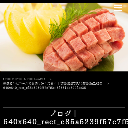
USHIMITSU NISHIAZABU
>
厳選和牛はコースでお楽しみください | USHIMITSU NISHIAZABU
>
640x640_rect_c85a5239f57c7f5c468651db3928ae35
ブログ｜
640x640_rect_c85a5239f57c7