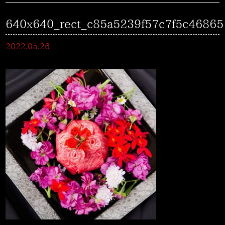
640x640_rect_c85a5239f57c7f5c4686
2022.05.26