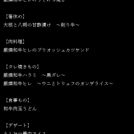
【箸休め】
大根と八朔の甘酢漬け ～削り牛～
【肉料理】
厳撰和牛ヒレのブリオッシュカツサンド
【タレ焼きもの】
厳撰和牛ハラミ ～黒ダレ～
厳撰和牛ヒレ ～ウニとトリュフのオンザライス～
【食事もの】
和牛肉玉うどん
【デザート】
うしみつ最中アイス