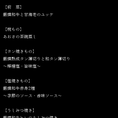
【前 菜】
厳撰和牛と甘海老のユッケ
【椀もの】
あおさの茶碗蒸し
【タン焼きもの】
厳撰熟成タン薄切りと和タン薄切り
～檸檬塩・旨味塩～
【塩焼きもの】
厳撰和牛赤身2種
～季節のソース・香味ソース～
【うしみつ焼き】
厳撰和牛ヒレのうしみつ焼き