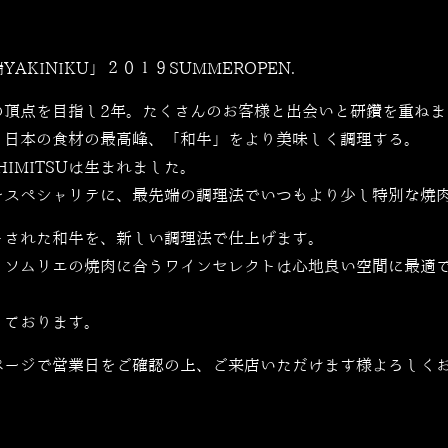
YAKINIKU」２０１９SUMMEROPEN.
の頂点を目指し2年。たくさんのお客様と出会いと研鑽を重ねま
。日本の食材の最高峰、「和牛」をより美味しく調理する。
IMITSUは生まれました。
をスペシャリテに、最先端の調理法でいつもより少し特別な焼
トされた和牛を、新しい調理法で仕上げます。
、ソムリエの焼肉に合うワインセレクトは心地良い空間に最適
しております。
ページで営業日をご確認の上、ご来店いただけます様よろしく