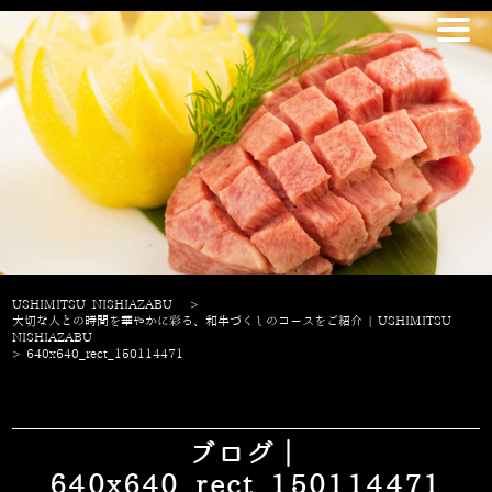
USHIMITSU NISHIAZABU
>
大切な人との時間を華やかに彩る、和牛づくしのコースをご紹介 | USHIMITSU
NISHIAZABU
>
640x640_rect_150114471
ブログ｜
640x640_rect_150114471