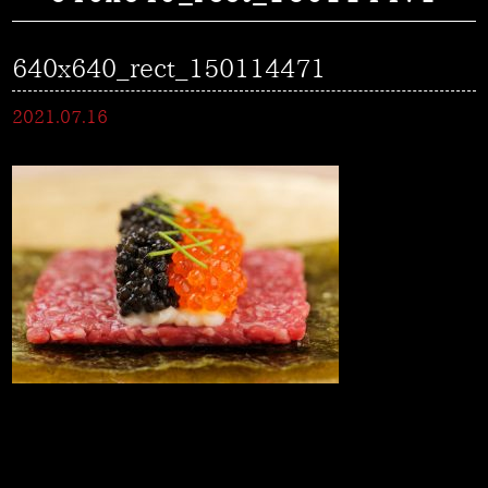
640x640_rect_150114471
2021.07.16