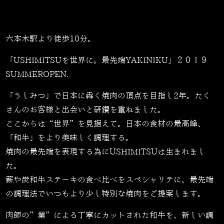
六本木駅より徒歩10分。
「USHIMITSUを世界に。最先端YAKINIKU」２０１９
SUMMEROPEN.
「うしみつ」で日本に犇く焼肉の頂点を目指し2年。たく
さんのお客様と出会いと研鑽を重ねました。
ここからは“世界”を見据えて。日本の食材の最高峰、
「和牛」をより美味しく調理する。
焼肉の最先端を表現する為にUSHIMITSUは生まれまし
た。
薪や炭和牛ステーキの食べ比べをスペシャリテに、最先端
の調理法でいつもより少し特別な焼肉をご提案します。
肉師の”業”による丁寧にカットされた和牛を、新しい調