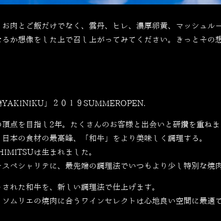
。お肉とご飯だけでなく、
雲丹、ヒレ、濃厚卵黄、マッシュル
なるか想像をした上で召し上がってみてください。きっとその
YAKINIKU」２０１９SUMMEROPEN.
の頂点を目指し2年。たくさんのお客様と出会いと研鑽を重ねま
。日本の食材の最高峰、「和牛」をより美味しく調理する。
IMITSUは生まれました。
をスペシャリテに、最先端の調理法でいつもより少し特別な焼
トされた和牛を、新しい調理法で仕上げます。
、ソムリエの焼肉に合うワインセレクトは心地良い空間に最適