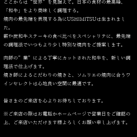
ここからは“世界”を見据えて。日本の食材の最高峰、
「和牛」をより美味しく調理する。
焼肉の最先端を表現する為にUSHIMITSUは生まれまし
た。
薪や炭和牛ステーキの食べ比べをスペシャリテに、最先端
の調理法でいつもより少し特別な焼肉をご提案します。
肉師の”業”による丁寧にカットされた和牛を、新しい調
理法で仕上げます。
焼き師によるこだわりの焼きと、ソムリエの焼肉に合うワ
インセレクトは心地良い空間に最適です。
皆さまのご来店を心よりお待ちしております。
※ご来店の際はお電話かホームページで営業日をご確認の
上、ご来店いただけます様よろしくお願い申し上げます。