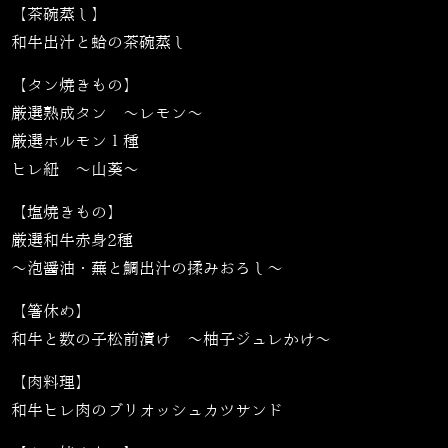
【茶碗蒸し】
和牛出汁と蛤の茶碗蒸し
【タン焼きもの】
厳選熟成タン ～レモン～
厳選ホルモン１種
ヒレ紐 ～山葵～
【塩焼きもの】
厳選和牛赤身2種
〜泡醤油・蕪と鯛出汁の揉みおろし〜
【箸休め】
和牛と数の子松前漬け 〜柚子ジュレかけ〜
【肉料理】
和牛ヒレ肉のブリオッシュカツサンド