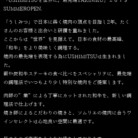
「USHIMITSUを世界に。最先端YAKINIKU」２０１９
SUMMEROPEN.
「うしみつ」で日本に犇く焼肉の頂点を目指し2年。たく
さんのお客様と出会いと研鑽を重ねました。
ここからは“世界”を見据えて。日本の食材の最高峰、
「和牛」をより美味しく調理する。
焼肉の最先端を表現する為にUSHIMITSUは生まれまし
た。
薪や炭和牛ステーキの食べ比べをスペシャリテに、最先端
の調理法でいつもより少し特別な焼肉をご提案します。
肉師の”業”による丁寧にカットされた和牛を、新しい調
理法で仕上げます。
焼き師によるこだわりの焼きと、ソムリエの焼肉に合うワ
インセレクトは心地良い空間に最適です。