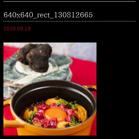
640x640_rect_130812665
2020.09.19