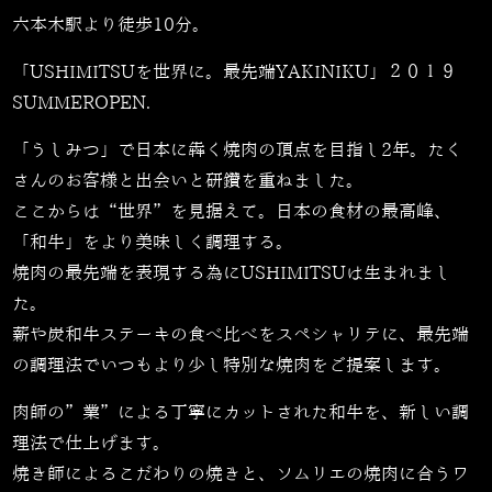
六本木駅より徒歩10分。
「USHIMITSUを世界に。最先端YAKINIKU」２０１９
SUMMEROPEN.
「うしみつ」で日本に犇く焼肉の頂点を目指し2年。たく
さんのお客様と出会いと研鑽を重ねました。
ここからは“世界”を見据えて。日本の食材の最高峰、
「和牛」をより美味しく調理する。
焼肉の最先端を表現する為にUSHIMITSUは生まれまし
た。
薪や炭和牛ステーキの食べ比べをスペシャリテに、最先端
の調理法でいつもより少し特別な焼肉をご提案します。
肉師の”業”による丁寧にカットされた和牛を、新しい調
理法で仕上げます。
焼き師によるこだわりの焼きと、ソムリエの焼肉に合うワ