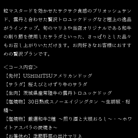
粒マスタードを効かせたサクサク食感のブリオッシュサン
ド、雲丹と合わせた贅沢トロユッケドッグなど極上の逸品
がラインナップ。旬のマリネや当店オリジナルである和牛
の削り節を使用したサラダといった、さっぱりとした品々
もお召し上がりいただけます。お肉好きなお客様におすす
めの贅沢プランです。
＜コース内容＞
【先付】
USHIMITSU
アメリカンドッグ
【サラダ】桜えびとけずり牛のサラダ
【生肉】茨城県産常陸牛の雲丹トロユッケドッグ
【塩焼物】
30
日熟成スノーエイジングタン ～生胡椒・柑
橘～
【塩焼物】厳選和牛
2
種 ～煎り酒と大根おろし～・～ホワ
イトアスパラの炭焼き～
【お箸休め】季節野菜の出汁マリネ