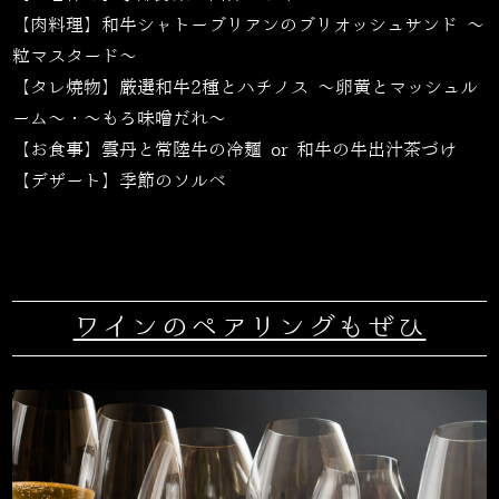
【肉料理】和牛シャトーブリアンのブリオッシュサンド ～
粒マスタード～
【タレ焼物】厳選和牛
2
種とハチノス ～卵黄とマッシュル
ーム～・～もろ味噌だれ～
【お食事】雲丹と常陸牛の冷麺
or
和牛の牛出汁茶づけ
【デザート】季節のソルベ
ワインのペアリングもぜひ