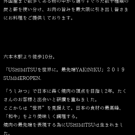
外国産まで数多くある物の中から選りすぐった数⼗種類の
炭と薪を使い分け、お肉の旨みを最大限に引き出し皆さま
にお料理をご提供しております。
六本木駅より徒歩10分。
「USHIMITSUを世界に。最先端YAKINIKU」２０１９
SUMMEROPEN.
「うしみつ」で日本に犇く焼肉の頂点を目指し2年。たく
さんのお客様と出会いと研鑽を重ねました。
ここからは“世界”を見据えて。日本の食材の最高峰、
「和牛」をより美味しく調理する。
焼肉の最先端を表現する為にUSHIMITSUは生まれまし
た。